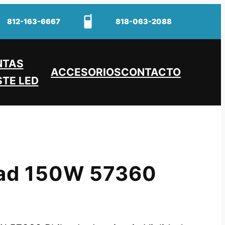
812-163-6667
818-063-2088
NTAS
ACCESORIOS
CONTACTO
TE LED
dad 150W 57360