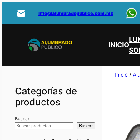
info@alumbradopublico.com.mx
LU
INICIO
SO
Inicio
/
Al
Categorías de
productos
Buscar
Buscar