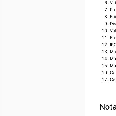
Vid
Pro
Ef
Di
Vol
Fr
IR
Mo
Mat
Mat
Col
Ce
Nota