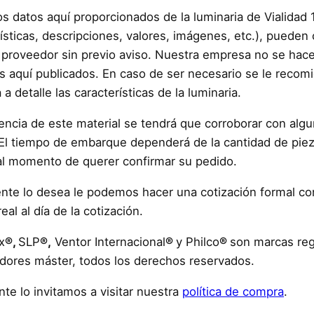
os datos aquí proporcionados de la luminaria de Vialidad
rísticas, descripciones, valores, imágenes, etc.), puede
 proveedor sin previo aviso. Nuestra empresa no se hac
os aquí publicados. En caso de ser necesario se le recom
a detalle las características de la luminaria.
tencia de este material se tendrá que corroborar con al
El tiempo de embarque dependerá de la cantidad de pieza
l momento de querer confirmar su pedido.
liente lo desea le podemos hacer una cotización formal c
eal al día de la cotización.
x
®,
SLP
®,
Ventor Internacional
®
y Philco
®
son marcas reg
uidores máster, todos los derechos reservados.
ente
lo invitamos a visitar nuestra
política de compra
.