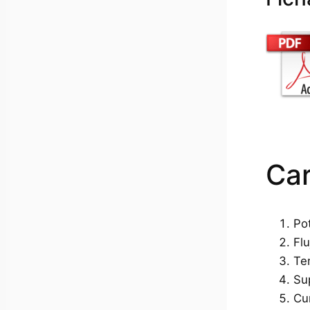
Car
Po
Fl
Te
Su
Cur