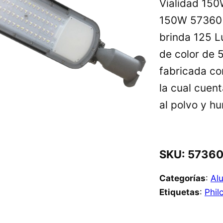
Vialidad 150
150W 57360 P
brinda 125 L
de color de 
fabricada co
la cual cuent
al polvo y h
SKU:
5736
Categorías
:
Al
Etiquetas
:
Phil