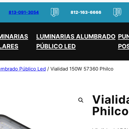
813-091-3054
812-163-6666
MINARIAS
LUMINARIAS ALUMBRADO
PU
LARES
PÚBLICO LED
POS
umbrado Público Led
/ Vialidad 150W 57360 Philco
Viali
Philco