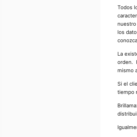
Todos l
caracte
nuestro
los dat
conozca 
La exis
orden. 
mismo a
Si el c
tiempo r
Brillama
distrib
Igualm