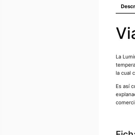
o
c
Descr
s
t
o
s
Vi
La Lumi
tempera
la cual 
Es así 
explana
comercia
Fich