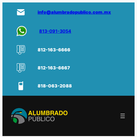
info@alumbradopublico.com.mx
813-091-3054
812-163-6666
812-163-6667
818-063-2088