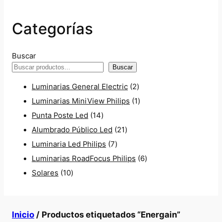
Categorías
Buscar
Buscar
2
Luminarias General Electric
2
p
1
Luminarias MiniView Philips
1
1
r
p
Punta Poste Led
14
4
2
o
r
Alumbrado Público Led
21
p
7
1
d
o
Luminaria Led Philips
7
r
p
p
u
d
6
Luminarias RoadFocus Philips
6
1
o
r
r
c
u
p
Solares
10
0
d
o
o
t
c
r
p
u
d
d
o
t
o
Inicio
/ Productos etiquetados “Energain”
r
c
u
u
s
o
d