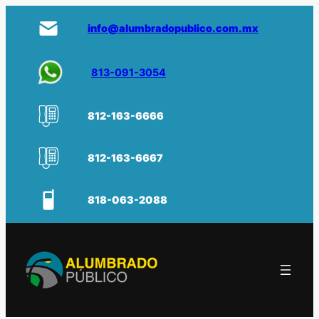
info@alumbradopublico.com.mx
813-091-3054
812-163-6666
812-163-6667
818-063-2088