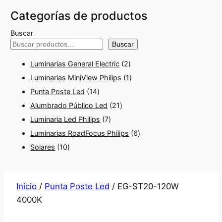
Categorías de productos
Buscar
Buscar
2
Luminarias General Electric
2
p
1
Luminarias MiniView Philips
1
1
r
p
Punta Poste Led
14
4
2
o
r
Alumbrado Público Led
21
p
7
1
d
o
Luminaria Led Philips
7
r
p
p
u
d
6
Luminarias RoadFocus Philips
6
1
o
r
r
c
u
p
Solares
10
0
d
o
o
t
c
r
p
u
d
d
o
t
o
Inicio
/
Punta Poste Led
/ EG-ST20-120W
r
c
u
u
s
o
d
4000K
o
t
c
c
u
d
o
t
t
c