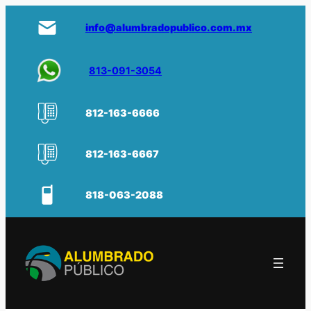
info@alumbradopublico.com.mx
813-091-3054
812-163-6666
812-163-6667
818-063-2088