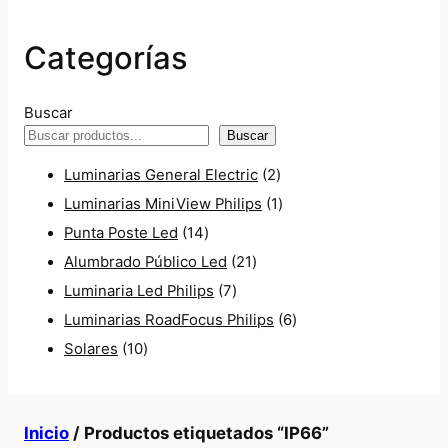
Categorías
Buscar
Buscar
2
Luminarias General Electric
2
p
1
Luminarias MiniView Philips
1
1
r
p
Punta Poste Led
14
4
2
o
r
Alumbrado Público Led
21
p
7
1
d
o
Luminaria Led Philips
7
r
p
p
u
d
6
Luminarias RoadFocus Philips
6
1
o
r
r
c
u
p
Solares
10
0
d
o
o
t
c
r
p
u
d
d
o
t
o
Inicio
/ Productos etiquetados “IP66”
r
c
u
u
s
o
d