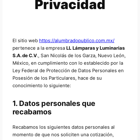
Privacidad
u
s
o
o
t
c
s
s
o
t
s
o
s
El sitio web
https://alumbradopublico.com.mx/
pertenece a la empresa
LL
Lámparas y Luminarias
S.A. de C.V
., San Nicolás de los Garza, Nuevo León,
México, en cumplimiento con lo establecido por la
Ley Federal de Protección de Datos Personales en
Posesión de los Particulares, hace de su
conocimiento lo siguiente:
1. Datos personales que
recabamos
Recabamos los siguientes datos personales al
momento de que nos soliciten una cotización,