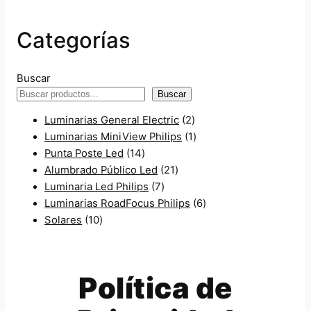
Categorías
Buscar
Buscar
2
Luminarias General Electric
2
p
1
Luminarias MiniView Philips
1
1
r
p
Punta Poste Led
14
4
2
o
r
Alumbrado Público Led
21
p
7
1
d
o
Luminaria Led Philips
7
r
p
p
u
d
6
Luminarias RoadFocus Philips
6
1
o
r
r
c
u
p
Solares
10
0
d
o
o
t
c
r
p
u
d
d
o
t
o
r
c
u
u
s
o
d
Política de
o
t
c
c
u
d
o
t
t
c