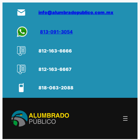
info@alumbradopublico.com.mx
813-091-3054
812-163-6666
812-163-6667
818-063-2088